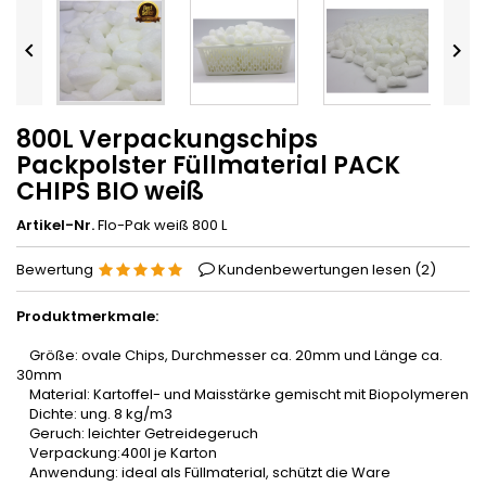


800L Verpackungschips
Packpolster Füllmaterial PACK
CHIPS BIO weiß
Artikel-Nr.
Flo-Pak weiß 800 L
Bewertung
Kundenbewertungen lesen (
2
)
Produktmerkmale:
Größe: ovale Chips, Durchmesser ca. 20mm und Länge ca.
30mm
Material: Kartoffel- und Maisstärke gemischt mit Biopolymeren
Dichte: ung. 8 kg/m3
Geruch: leichter Getreidegeruch
Verpackung:400l je Karton
Anwendung: ideal als Füllmaterial, schützt die Ware