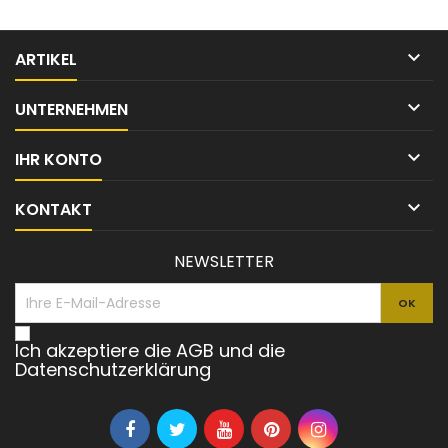
Flüssigkeiten effizient. Die...
geeignet 

ARTIKEL

UNTERNEHMEN

IHR KONTO

KONTAKT
NEWSLETTER
Ich akzeptiere die AGB und die
Datenschutzerklärung