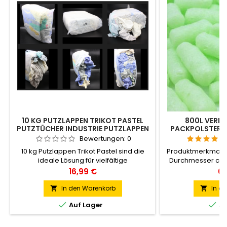
10 KG PUTZLAPPEN TRIKOT PASTEL
800L VERP
PUTZTÜCHER INDUSTRIE PUTZLAPPEN
PACKPOLSTER F
BAUMWOLLE
CHIPS
Bewertungen:
0
10 kg Putzlappen Trikot Pastel sind die
Produktmerkmale:
ideale Lösung für vielfältige
Durchmesser ca.
Reinigungsaufgaben. Diese
30mm Materia
Preis
Pr
16,99 €
65
hochwertigen Putzlappen bestehen aus
Maisstärke gemis
saugfähigem und strapazierfähigem
Dichte: ung. 8 k
In den Warenkorb
In d


Trikotmaterial in sanften Pastellfarben.
Getreidegeruch 


Auf Lager
Au
Die weichen Lappen ermöglichen eine
Karton Anwe
schonende Reinigung auf empfindlichen
Füllmaterial,
Oberflächen und absorbieren
unabhängig von ih