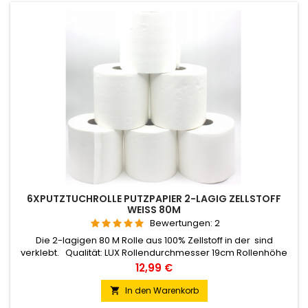
6XPUTZTUCHROLLE PUTZPAPIER 2-LAGIG ZELLSTOFF
WEISS 80M
Bewertungen:
2
Die 2-lagigen 80 M Rolle aus 100% Zellstoff in der sind
verklebt. Qualität: LUX Rollendurchmesser 19cm Rollenhöhe
20 cm Kerndurchmesser 6 cm Material: Zellstoff Lagen:2-
Preis
12,99 €
lagig Farbe: weiß Blatt 22 x 20 cm, Perforation: Ja
Flächengewicht 2x18 g/m2
In den Warenkorb
