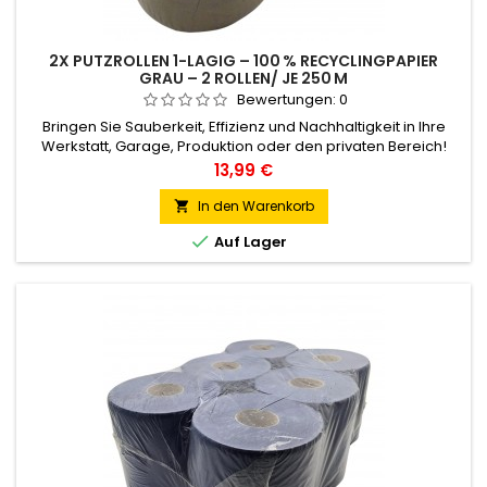
2X PUTZROLLEN 1-LAGIG – 100 % RECYCLINGPAPIER
GRAU – 2 ROLLEN/ JE 250 M
Bewertungen:
0
Bringen Sie Sauberkeit, Effizienz und Nachhaltigkeit in Ihre
Werkstatt, Garage, Produktion oder den privaten Bereich!
Unsere hochwertigen grauen Putzrollen bestehen aus 100 %
Preis
13,99 €
Recyclingpapier und sind die perfekte Lösung für alle
Anwendungen, bei denen schnelle, gründliche und
In den Warenkorb

kosteneffiziente Reinigung gefragt ist – sei es bei Öl, Fett,

Auf Lager
Schmutz oder Staub.