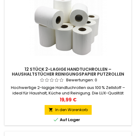
12 STÜCK 2-LAGIGE HANDTUCHROLLEN –
HAUSHALTSTÜCHER REINIGUNGSPAPIER PUTZROLLEN
AUS ZELLSTOFF
Bewertungen:
0
Hochwertige 2-lagige Handtuchrollen aus 100 % Zellstoff –
ideal für Haushalt, Küche und Reinigung. Die LUX-Qualität
garantiert eine hohe Saugkraft und Reißfestigkeit. Jede Rolle
Preis
19,99 €
ist 60 m lang, hat eine Höhe von 19 cm und einen
Durchmesser von 15 cm. Mit praktischer Perforation zum
In den Warenkorb

einfachen Abreißen. Die Rollen sind fest verklebt und

Auf Lager
besonders effizient...