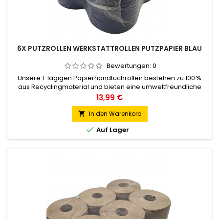
6X PUTZROLLEN WERKSTATTROLLEN PUTZPAPIER BLAU
Bewertungen:
0
Unsere 1-lagigen Papierhandtuchrollen bestehen zu 100 %
aus Recyclingmaterial und bieten eine umweltfreundliche
Lösung für Ihre Reinigungsbedürfnisse. Mit einer Länge von
Preis
13,99 €
120 Metern pro Rolle und praktischer Perforation ermöglichen
sie eine einfache Handhabung und effiziente Nutzung. Die
In den Warenkorb

Rollen haben einen Durchmesser von 19 cm und einen

Auf Lager
Kerndurchmesser...