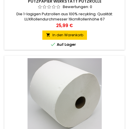
PUTZPAPIER WERKSTATT PUTZROLLE
Bewertungen:
0
Die 1-lagigen Putzrollen aus 100% recykling. Qualität:
LUXRollendurchmesser 19cmRollenhöhe 67
cmKerndurchmesser 4 cmMaterial: RECYKLINGLagen:1-
Preis
25,99 €
lagigFarbe: grünPerforation: Neinlange:200 meter per
RolleSie erhalten 2Rollen.
In den Warenkorb


Auf Lager