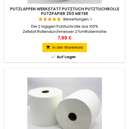
PUTZLAPPEN WERKSTATT PUTZTUCH PUTZTUCHROLLE
PUTZPAPIER 250 METER
Bewertungen:
1
Die 2 lagigen Putztuchrolle aus 100%
Zellstof.Rollendurchmesser 27cmRollenhöhe
25cmKerndurchmesser 6 cmMaterial: zellstofLagen:2-
Preis
7,99 €
lagigFarbe: weissBlatt 25 x 27 cm, ca. 1150
Blatt/RollePerforation: JaSie erhalten 1 Rollen.
In den Warenkorb


Auf Lager