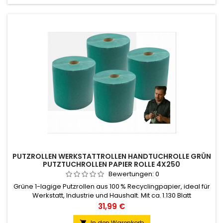
PUTZROLLEN WERKSTATTROLLEN HANDTUCHROLLE GRÜN
PUTZTUCHROLLEN PAPIER ROLLE 4X250
Bewertungen:
0
Grüne 1-lagige Putzrollen aus 100 % Recyclingpapier, ideal für
Werkstatt, Industrie und Haushalt. Mit ca. 1.130 Blatt
(22 × 25 cm) pro Rolle, Mikroperforation und 250 m Länge –
Preis
31,99 €
saugstark, reißfest und nachhaltig. Passt in Standard-
Abroller. Lieferumfang: 4 Rollen.
In den Warenkorb
