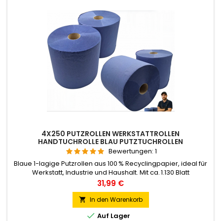
4X250 PUTZROLLEN WERKSTATTROLLEN
HANDTUCHROLLE BLAU PUTZTUCHROLLEN
Bewertungen:
1
Blaue 1-lagige Putzrollen aus 100 % Recyclingpapier, ideal für
Werkstatt, Industrie und Haushalt. Mit ca. 1.130 Blatt
(22 × 25 cm) pro Rolle, Mikroperforation und 250 m Länge –
Preis
31,99 €
saugstark, reißfest und nachhaltig. Passt in Standard-
Abroller. Lieferumfang: Sie bestellen - 4 Rollen.
In den Warenkorb


Auf Lager