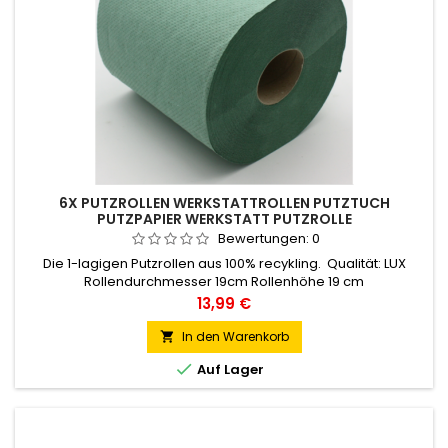
6X PUTZROLLEN WERKSTATTROLLEN PUTZTUCH
PUTZPAPIER WERKSTATT PUTZROLLE
Bewertungen:
0
Die 1-lagigen Putzrollen aus 100% recykling. Qualität: LUX
Rollendurchmesser 19cm Rollenhöhe 19 cm
Kerndurchmesser 6 cm Material: RECYKLING Lagen:1-lagig
Preis
13,99 €
Farbe: grün Perforation: Nein lange: 120 meter Sie erhalten 6
Rollen.
In den Warenkorb


Auf Lager