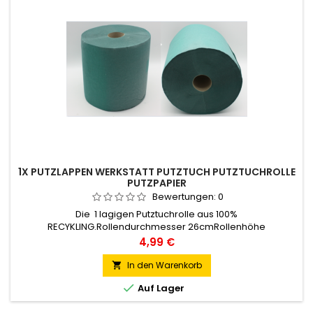
1X PUTZLAPPEN WERKSTATT PUTZTUCH PUTZTUCHROLLE
PUTZPAPIER
Bewertungen:
0
Die 1 lagigen Putztuchrolle aus 100%
RECYKLING.Rollendurchmesser 26cmRollenhöhe
25cmKerndurchmesser 6 cmMaterial: RECYKLINGLagen:1-
Preis
4,99 €
lagigFarbe: grünBlatt 22 x 25 cm, ca. 1130
Blatt/RollePerforation: JaFlächengewicht 40g/m2Sie erhalten
In den Warenkorb

1 Rollen.

Auf Lager