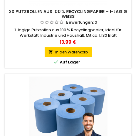
2X PUTZROLLEN AUS 100 % RECYCLINGPAPIER – 1-LAGIG
WEISS
Bewertungen:
0
1-lagige Putzrollen aus 100 % Recyclingpapier, ideal für
Werkstatt, Industrie und Haushalt. Mit ca. 1.130 Blatt
(22 × 25 cm) pro Rolle, Mikroperforation und 250 m Länge –
Preis
13,99 €
saugstark, reißfest und nachhaltig. Passt in Standard-
Abroller. Lieferumfang: 2 Rollen. Farbe : Weiß
In den Warenkorb


Auf Lager