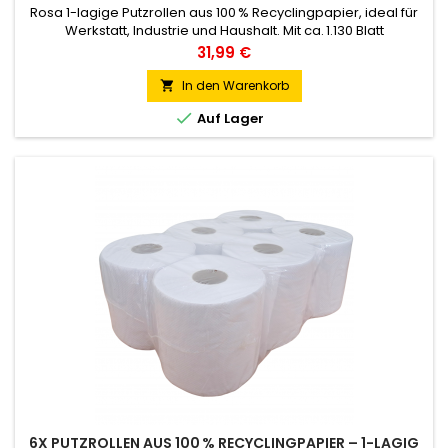
Rosa 1-lagige Putzrollen aus 100 % Recyclingpapier, ideal für
Werkstatt, Industrie und Haushalt. Mit ca. 1.130 Blatt
(22 × 25 cm) pro Rolle, Mikroperforation und 250 m Länge –
Preis
31,99 €
saugstark, reißfest und nachhaltig. Passt in Standard-
Abroller. Lieferumfang: Sie bestellen - 4 Rollen.
In den Warenkorb


Auf Lager
6X PUTZROLLEN AUS 100 % RECYCLINGPAPIER – 1-LAGIG