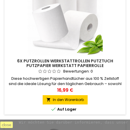
6X PUTZROLLEN WERKSTATTROLLEN PUTZTUCH
PUTZPAPIER WERKSTATT PAPIERROLLE
Bewertungen:
0
Diese hochwertigen Papierhandtücher aus 100 % Zellstoff
sind die ideale Lösung für den täglichen Gebrauch – sowohl
in der Gastronomie, in Büros und Werkstätten als auch im
Preis
16,99 €
privaten Haushalt. Dank der 2-lagigen Struktur sind sie
besonders strapazierfähig und bieten eine sehr gute
In den Warenkorb

Saugkraft, wodurch Flüssigkeiten schnell und effizient

Auf Lager
aufgenommen werden...
Wir möchten Sie darüber informieren, dass unser
close