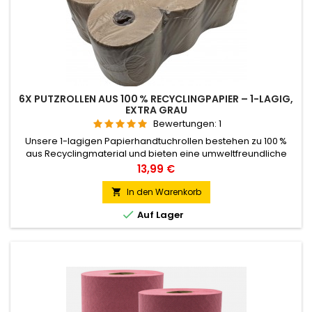
6X PUTZROLLEN AUS 100 % RECYCLINGPAPIER – 1-LAGIG,
EXTRA GRAU
Bewertungen:
1
Unsere 1-lagigen Papierhandtuchrollen bestehen zu 100 %
aus Recyclingmaterial und bieten eine umweltfreundliche
Lösung für Ihre Reinigungsbedürfnisse. Mit einer Länge von
Preis
13,99 €
120 Metern pro Rolle und praktischer Perforation ermöglichen
sie eine einfache Handhabung und effiziente Nutzung. Die
In den Warenkorb

Rollen haben einen Durchmesser von 19 cm und einen

Auf Lager
Kerndurchmesser...