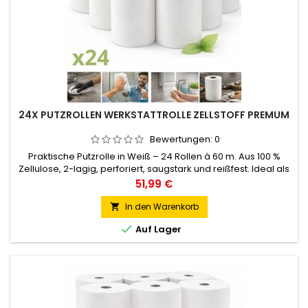
24X PUTZROLLEN WERKSTATTROLLE ZELLSTOFF PREMUM
Bewertungen:
0
Praktische Putzrolle in Weiß – 24 Rollen à 60 m. Aus 100 %
Zellulose, 2-lagig, perforiert, saugstark und reißfest. Ideal als
Putzpapier für Werkstatt, Industrie und Handwerk. Perfekt zum
Preis
51,99 €
Aufwischen von Flüssigkeiten, Reinigen von Werkzeugen,
Maschinen und Oberflächen. Extra lange Lauflänge,
In den Warenkorb

hygienisch und vielseitig einsetzbar.

Auf Lager