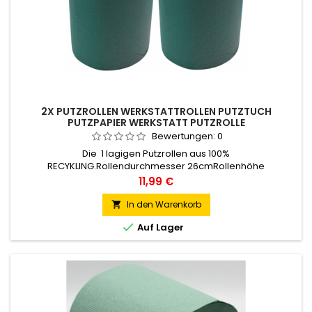
2X PUTZROLLEN WERKSTATTROLLEN PUTZTUCH
PUTZPAPIER WERKSTATT PUTZROLLE
Bewertungen:
0
Die 1 lagigen Putzrollen aus 100%
RECYKLING.Rollendurchmesser 26cmRollenhöhe
25cmKerndurchmesser 6 cmMaterial: RECYKLINGLagen:1-
Preis
11,99 €
lagigFarbe: grünBlatt 22 x 25 cm, ca. 1130
Blatt/RollePerforation: JaFlächengewicht 40g/m2Sie erhalten
In den Warenkorb

2 Rollen.

Auf Lager