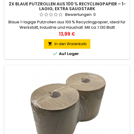
2X BLAUE PUTZROLLEN AUS 100 % RECYCLINGPAPIER – 1-
LAGIG, EXTRA SAUGSTARK
Bewertungen:
0
Blaue 1-lagige Putzrollen aus 100 % Recyclingpapier, ideal für
Werkstatt, Industrie und Haushalt. Mit ca. 1.130 Blatt
(22 × 25 cm) pro Rolle, Mikroperforation und 250 m Länge –
Preis
13,99 €
saugstark, reißfest und nachhaltig. Passt in Standard-
Abroller. Lieferumfang: 2 Rollen.
In den Warenkorb


Auf Lager