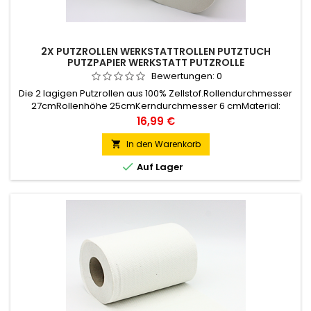
2X PUTZROLLEN WERKSTATTROLLEN PUTZTUCH
PUTZPAPIER WERKSTATT PUTZROLLE
Bewertungen:
0
Die 2 lagigen Putzrollen aus 100% Zellstof.Rollendurchmesser
27cmRollenhöhe 25cmKerndurchmesser 6 cmMaterial:
zellstofLagen:2-lagigFarbe: weissBlatt 25 x 27 cm, ca. 1150
Preis
16,99 €
Blatt/RollePerforation: JaSie erhalten 2 Rollen.
In den Warenkorb


Auf Lager