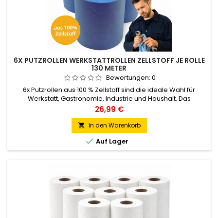
6X PUTZROLLEN WERKSTATTROLLEN ZELLSTOFF JE ROLLE
130 METER
Bewertungen:
0
6x Putzrollen aus 100 % Zellstoff sind die ideale Wahl für
Werkstatt, Gastronomie, Industrie und Haushalt. Das
saugstarke, fusselfreie und reißfeste Putzpapier überzeugt
Preis
26,99 €
durch höchste Qualität und Vielseitigkeit. Jede Rolle ist 2-
lagig, in blauer Profi-Ausführung und mit einer Länge von 130
In den Warenkorb

m besonders ergiebig. Perfekt geeignet zum schnellen

Auf Lager
Aufsaugen...