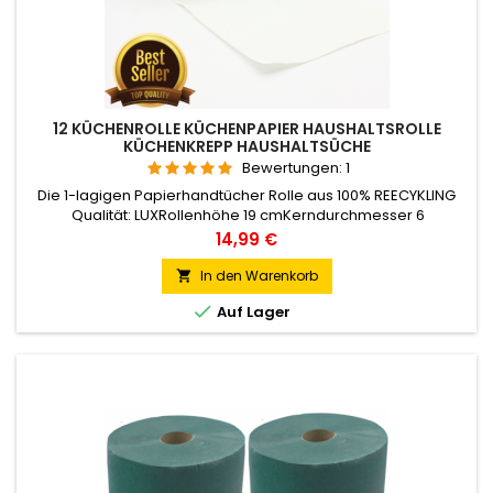
12 KÜCHENROLLE KÜCHENPAPIER HAUSHALTSROLLE
KÜCHENKREPP HAUSHALTSÜCHE
Bewertungen:
1
Die 1-lagigen Papierhandtücher Rolle aus 100% REECYKLING
Qualität: LUXRollenhöhe 19 cmKerndurchmesser 6
cmMaterial: RECYKLINGLagen:2-lagigFarbe: weißBlatt 22 x 19
Preis
14,99 €
cm, ca.230 Blatt/RollePerforation: JaSie erhalten 12 Rollen.
In den Warenkorb


Auf Lager