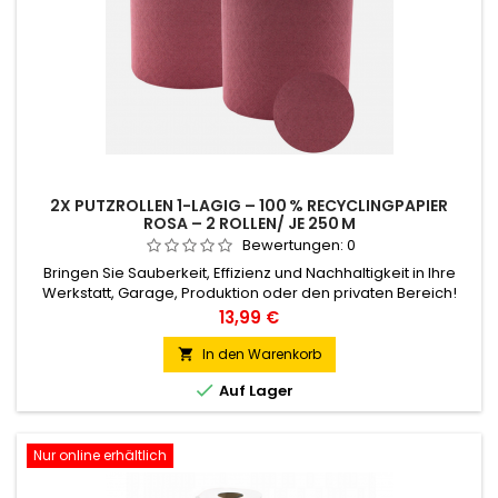
2X PUTZROLLEN 1-LAGIG – 100 % RECYCLINGPAPIER
ROSA – 2 ROLLEN/ JE 250 M
Bewertungen:
0
Bringen Sie Sauberkeit, Effizienz und Nachhaltigkeit in Ihre
Werkstatt, Garage, Produktion oder den privaten Bereich!
Unsere hochwertigen grauen Putzrollen bestehen aus 100 %
Preis
13,99 €
Recyclingpapier und sind die perfekte Lösung für alle
Anwendungen, bei denen schnelle, gründliche und
In den Warenkorb

kosteneffiziente Reinigung gefragt ist – sei es bei Öl, Fett,

Auf Lager
Schmutz oder Staub.
Nur online erhältlich