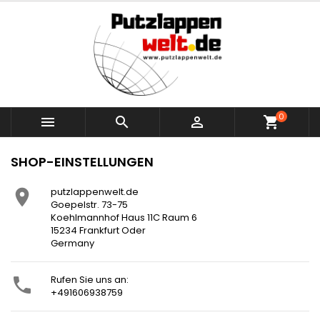
0



shopping_cart
SHOP-EINSTELLUNGEN
putzlappenwelt.de

Goepelstr. 73-75
Koehlmannhof Haus 11C Raum 6
15234 Frankfurt Oder
Germany
Rufen Sie uns an:

+491606938759