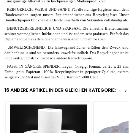
Eine günstige Alternative zu hochpreiseigen Markenprodukten.
·
KEIN GERUCH, WEICH UND SANFT: Für die richtige Hygiene nach dem
Händewaschen sorgen unsere Papierhandtücher aus Recyclingfaser. Unser
Handtuchpapier trocknen die Hände innerhalb von Sekunden vollständig ab.
·
BENUTZERFREUNDLICH UND SPARSAM: Die einzelne Blattentnahme
schützt vor möglichen Infektionen und ist zudem sehr praktisch. Einfach das
Papierhandtuch aus dem Spender herausziehen und abtrocknen.
·
UMWELTSCHONEND: Die Einweghandtücher erfüllen den Zweck und
darüber hinaus sind sie besonders umweltfreundlich. Das Recyclingpapier ist
hochwertig und stinkt nicht wie andere Recyclingware.
·
PASST IN GÄNGIGE SPENDER: Lagen: 1-lagig, Format: ca. 25 x 23 cm,
Farbe: grün, Papierart: 100% Recyclingfaser in geprägter Qualität, extrem
saugstark, reißfest und fusselfrei VE: 1 Karton / 5000 Blatt
16 ANDERE ARTIKEL IN DER GLEICHEN KATEGORIE:
<
>